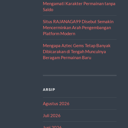
Mengamati Karakter Permainan tanpa
Saldo
Situs RAJANAGA99 Disebut Semakin
Mencerminkan Arah Pengembangan
Platform Modern
Mengapa Aztec Gems Tetap Banyak
Dibicarakan di Tengah Munculnya
Beragam Permainan Baru
ARSIP
Agustus 2026
Juli 2026
Juni 2026