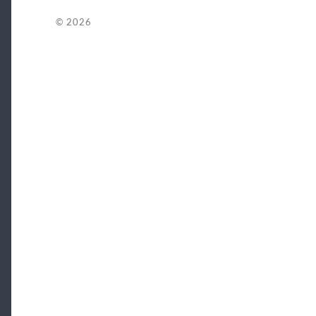
© 2026