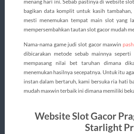
menang hari ini. Sebab pastinya di website slo
bagikan data komplit untuk kasih tambahan, 
mesti menemukan tempat main slot yang lay
mempersembahkan tautan slot gacor mudah m
Nama-nama game judi slot gacor maxwin
pash
dibicarakan metode sebab mainnya seperti
mempasang nilai bet taruhan dimana dika
menemukan hasilnya secepatnya. Untuk itu agar 
instan dalam bertaruh, kami bersuka ria hati 
mudah maxwin terbaik ini dimana memiliki beka
Website Slot Gacor Pra
Starlight P