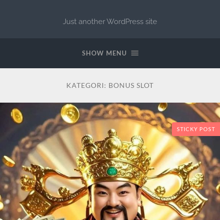
Just another WordPress site
SHOW MENU
KATEGORI:
BONUS SLOT
STICKY POST