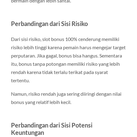
bermain dengan lebih santai.
Perbandingan dari Sisi Risiko
Dari sisi risiko, slot bonus 100% cenderung memiliki
risiko lebih tinggi karena pemain harus mengejar target
perputaran. Jika gagal, bonus bisa hangus. Sementara
itu, bonus tanpa potongan memiliki risiko yang lebih
rendah karena tidak terlalu terikat pada syarat
tertentu.
Namun, risiko rendah juga sering diiringi dengan nilai
bonus yang relatif lebih kecil.
Perbandingan dari Sisi Potensi
Keuntungan