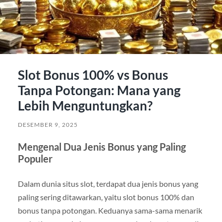
Slot Bonus 100% vs Bonus
Tanpa Potongan: Mana yang
Lebih Menguntungkan?
DESEMBER 9, 2025
Mengenal Dua Jenis Bonus yang Paling
Populer
Dalam dunia situs slot, terdapat dua jenis bonus yang
paling sering ditawarkan, yaitu slot bonus 100% dan
bonus tanpa potongan. Keduanya sama-sama menarik