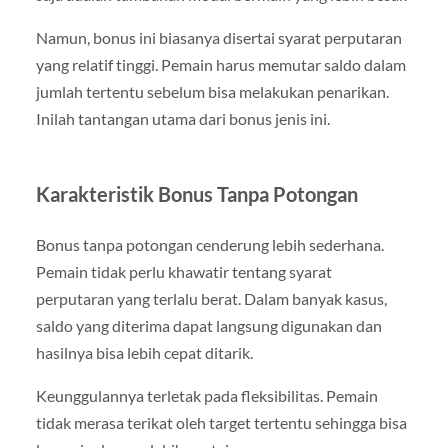
Namun, bonus ini biasanya disertai syarat perputaran
yang relatif tinggi. Pemain harus memutar saldo dalam
jumlah tertentu sebelum bisa melakukan penarikan.
Inilah tantangan utama dari bonus jenis ini.
Karakteristik Bonus Tanpa Potongan
Bonus tanpa potongan cenderung lebih sederhana.
Pemain tidak perlu khawatir tentang syarat
perputaran yang terlalu berat. Dalam banyak kasus,
saldo yang diterima dapat langsung digunakan dan
hasilnya bisa lebih cepat ditarik.
Keunggulannya terletak pada fleksibilitas. Pemain
tidak merasa terikat oleh target tertentu sehingga bisa