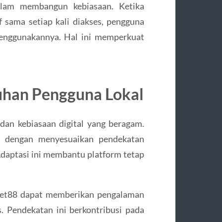
lam membangun kebiasaan. Ketika
 sama setiap kali diakses, pengguna
menggunakannya. Hal ini memperkuat
uhan Pengguna Lokal
 dan kebiasaan digital yang beragam.
 dengan menyesuaikan pendekatan
Adaptasi ini membantu platform tetap
et88 dapat memberikan pengalaman
s. Pendekatan ini berkontribusi pada