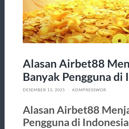
Alasan Airbet88 Menj
Banyak Pengguna di 
DESEMBER 13, 2025
/
ADMPRESSWOR
Alasan Airbet88 Menja
Pengguna di Indonesia