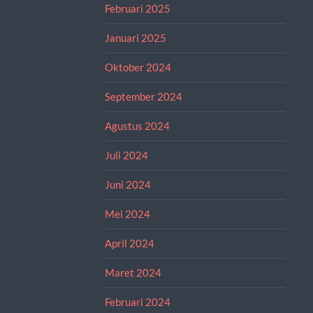
Februari 2025
Januari 2025
Oktober 2024
September 2024
Agustus 2024
Juli 2024
Juni 2024
Mei 2024
April 2024
Maret 2024
Februari 2024