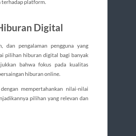
 terhadap platform.
Hiburan Digital
nan, dan pengalaman pengguna yang
 pilihan hiburan digital bagi banyak
njukkan bahwa fokus pada kualitas
ersaingan hiburan online.
dengan mempertahankan nilai-nilai
njadikannya pilihan yang relevan dan