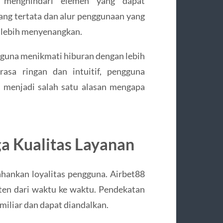
 menghindari elemen yang dapat
ng tertata dan alur penggunaan yang
 lebih menyenangkan.
una menikmati hiburan dengan lebih
rasa ringan dan intuitif, pengguna
 menjadi salah satu alasan mengapa
a Kualitas Layanan
ankan loyalitas pengguna. Airbet88
sten dari waktu ke waktu. Pendekatan
iliar dan dapat diandalkan.