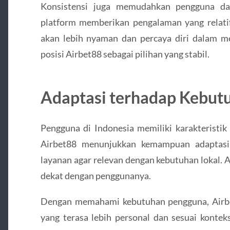
Konsistensi juga memudahkan pengguna da
platform memberikan pengalaman yang relatif
akan lebih nyaman dan percaya diri dalam 
posisi Airbet88 sebagai pilihan yang stabil.
Adaptasi terhadap Kebut
Pengguna di Indonesia memiliki karakteristik
Airbet88 menunjukkan kemampuan adaptasi
layanan agar relevan dengan kebutuhan lokal. 
dekat dengan penggunanya.
Dengan memahami kebutuhan pengguna, Airb
yang terasa lebih personal dan sesuai kontek