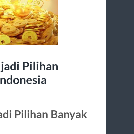
adi Pilihan
Indonesia
di Pilihan Banyak