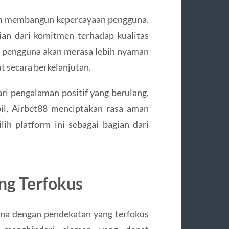
lam membangun kepercayaan pengguna.
ian dari komitmen terhadap kualitas
n, pengguna akan merasa lebih nyaman
 secara berkelanjutan.
ri pengalaman positif yang berulang.
il, Airbet88 menciptakan rasa aman
h platform ini sebagai bagian dari
ng Terfokus
a dengan pendekatan yang terfokus