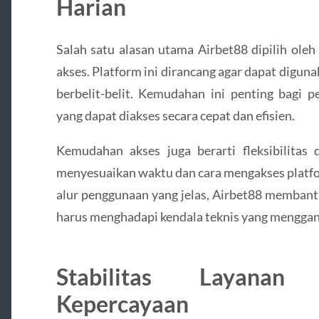
Harian
Salah satu alasan utama Airbet88 dipilih ol
akses. Platform ini dirancang agar dapat digun
berbelit-belit. Kemudahan ini penting bagi 
yang dapat diakses secara cepat dan efisien.
Kemudahan akses juga berarti fleksibilita
menyesuaikan waktu dan cara mengakses platf
alur penggunaan yang jelas, Airbet88 memban
harus menghadapi kendala teknis yang mengga
Stabilitas Layanan
Kepercayaan