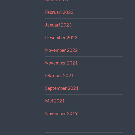
Februari 2023
Januari 2023
Desember 2022
November 2022
November 2021
Oktober 2021
September 2021
Mei 2021
November 2019