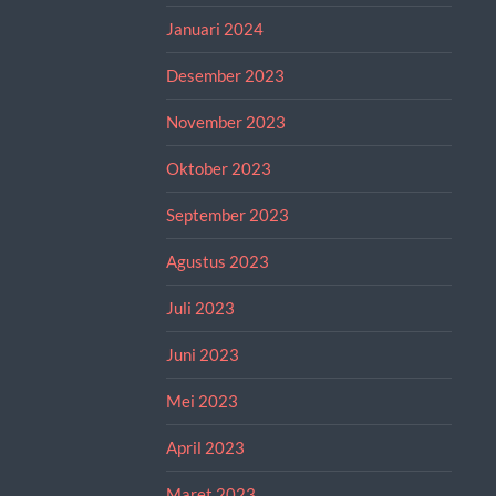
Januari 2024
Desember 2023
November 2023
Oktober 2023
September 2023
Agustus 2023
Juli 2023
Juni 2023
Mei 2023
April 2023
Maret 2023