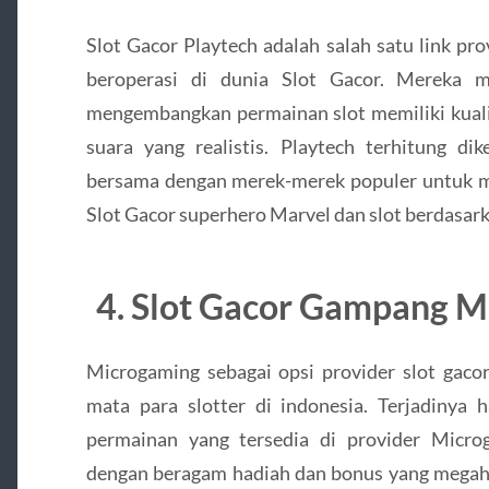
Slot Gacor Playtech adalah salah satu link pr
beroperasi di dunia Slot Gacor. Mereka m
mengembangkan permainan slot memiliki kualit
suara yang realistis. Playtech terhitung di
bersama dengan merek-merek populer untuk me
Slot Gacor superhero Marvel dan slot berdasark
4. Slot Gacor Gampang 
Microgaming sebagai opsi provider slot gacor
mata para slotter di indonesia. Terjadinya 
permainan yang tersedia di provider Micro
dengan beragam hadiah dan bonus yang megah. 