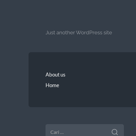
Just another WordPress site
About us
Home
CARI
UNTUK: