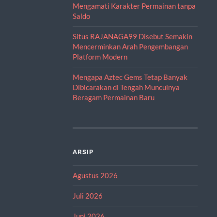
Mengamati Karakter Permainan tanpa
Saldo
Situs RAJANAGA99 Disebut Semakin
Mencerminkan Arah Pengembangan
Platform Modern
Mengapa Aztec Gems Tetap Banyak
Dibicarakan di Tengah Munculnya
Beragam Permainan Baru
ARSIP
Agustus 2026
Juli 2026
Juni 2026