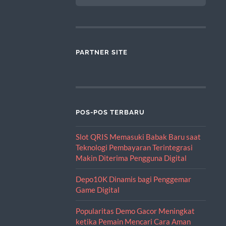
PARTNER SITE
POS-POS TERBARU
Slot QRIS Memasuki Babak Baru saat
Teknologi Pembayaran Terintegrasi
Makin Diterima Pengguna Digital
Depo10K Dinamis bagi Penggemar
Game Digital
Popularitas Demo Gacor Meningkat
ketika Pemain Mencari Cara Aman