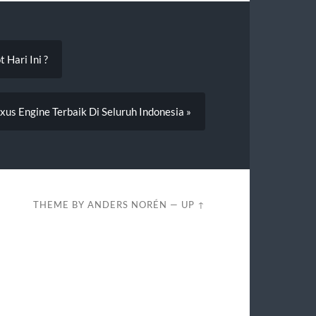
Hari Ini ?
xus Engine Terbaik Di Seluruh Indonesia »
THEME BY
ANDERS NORÉN
—
UP ↑