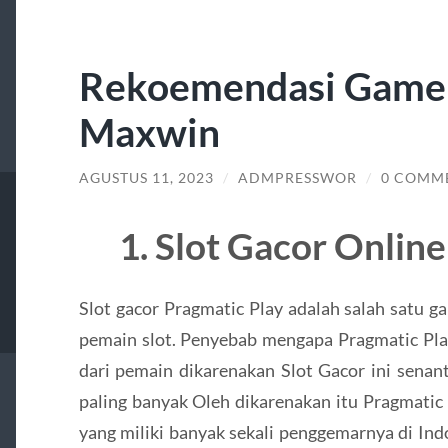
Rekoemendasi Game 
Maxwin
AGUSTUS 11, 2023
/
ADMPRESSWOR
/
0 COMM
1. Slot Gacor Onlin
Slot gacor Pragmatic Play adalah salah satu g
pemain slot. Penyebab mengapa Pragmatic Play
dari pemain dikarenakan Slot Gacor ini senan
paling banyak Oleh dikarenakan itu Pragmatic 
yang miliki banyak sekali penggemarnya di Ind