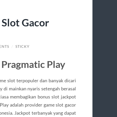
Slot Gacor
ENTS
/
STICKY
e Pragmatic Play
ame slot terpopuler dan banyak dicari
 di mainkan nyaris setengah berasal
tiasa membagikan bonus slot jackpot
Play adalah provider game slot gacor
onesia. Jackpot terbanyak yang dapat