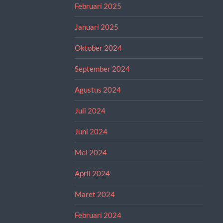
Februari 2025
Januari 2025
Oktober 2024
September 2024
Agustus 2024
Juli 2024
Juni 2024
Mei 2024
April 2024
Maret 2024
Februari 2024