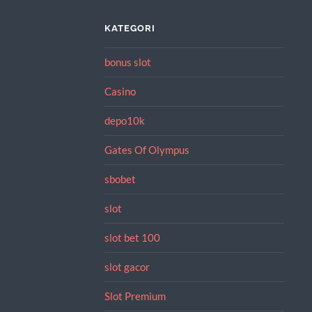
KATEGORI
bonus slot
Casino
depo10k
Gates Of Olympus
sbobet
slot
slot bet 100
slot gacor
Slot Premium