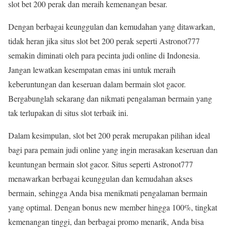
slot bet 200 perak dan meraih kemenangan besar.
Dengan berbagai keunggulan dan kemudahan yang ditawarkan,
tidak heran jika situs slot bet 200 perak seperti Astronot777
semakin diminati oleh para pecinta judi online di Indonesia.
Jangan lewatkan kesempatan emas ini untuk meraih
keberuntungan dan keseruan dalam bermain slot gacor.
Bergabunglah sekarang dan nikmati pengalaman bermain yang
tak terlupakan di situs slot terbaik ini.
Dalam kesimpulan, slot bet 200 perak merupakan pilihan ideal
bagi para pemain judi online yang ingin merasakan keseruan dan
keuntungan bermain slot gacor. Situs seperti Astronot777
menawarkan berbagai keunggulan dan kemudahan akses
bermain, sehingga Anda bisa menikmati pengalaman bermain
yang optimal. Dengan bonus new member hingga 100%, tingkat
kemenangan tinggi, dan berbagai promo menarik, Anda bisa