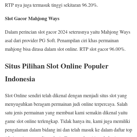
RTP nya juga termasuk tinggi sekitaran 96.20%.
Slot Gacor Mahjong Ways
Dalam perincian slot gacor 2024 seterusnya yaitu Mahjong Ways
asal dari provider PG Soft. Penampilan ciri khas permainan
mahjong bisa dirasa dalam slot online. RTP slot gacor 96.00%.
Situs Pilihan Slot Online Populer
Indonesia
Slot Online sendiri telah dikenal dengan menjadi situs slot yang
menyuguhkan beragam permainan judi online terpercaya. Salah
satu jenis permainan yang membuat kami semakin dikenal yaitu
game slot online terlengkap. Tidak hanya itu, kami juga memiliki
pengalaman dalam bidang ini dan telah masuk ke dalam daftar top