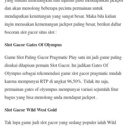
dan akan menolong beberapa pecinta permainan untuk
mendapatkan keuntungan yang sangat besar. Maka bila kalian
ingin merasakan kemenangan jackpot paling besar, berikut daftar
bocoran slot gacor situs slot :
Slot Gacor Gates Of Olympus
Game Slot Paling Gacor Pragmatic Play satu ini jadi game paling
disukai dilapisan pemain Slot Gacor. Ini jadikan Gates Of
Olympus sebagai rekomendasi game slot gacor pragmatic mudah
karena mempunyai RTP di angkat 96,50%. Tidak itu saja,
permainan gates of olyumpus mempunyai variasi sejumlah fitur
bagus yang bisa menolong anda mendapat jackpot .
Slot Gacor Wild West Gold
Tak lupa game judi slot gacor yang sedang populer ialah Wild