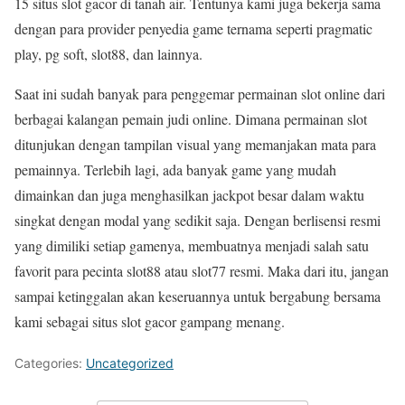
15 situs slot gacor di tanah air. Tentunya kami juga bekerja sama
dengan para provider penyedia game ternama seperti pragmatic
play, pg soft, slot88, dan lainnya.
Saat ini sudah banyak para penggemar permainan slot online dari
berbagai kalangan pemain judi online. Dimana permainan slot
ditunjukan dengan tampilan visual yang memanjakan mata para
pemainnya. Terlebih lagi, ada banyak game yang mudah
dimainkan dan juga menghasilkan jackpot besar dalam waktu
singkat dengan modal yang sedikit saja. Dengan berlisensi resmi
yang dimiliki setiap gamenya, membuatnya menjadi salah satu
favorit para pecinta slot88 atau slot77 resmi. Maka dari itu, jangan
sampai ketinggalan akan keseruannya untuk bergabung bersama
kami sebagai situs slot gacor gampang menang.
Categories:
Uncategorized