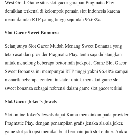
West Gold. Game situs slot gacor garapan Pragmatic Play
demikian terkenal di kelompok pemain slot Indonesia karena
memiliki nilai RTP paling tinggi sejumlah 96.68%.
Slot Gacor Sweet Bonanza
Selanjutnya Slot Gacor Mudah Menang Sweet Bonanza yang
tetap asal dari provider Pragmatic Play. tentu saja didatangkan
untuk menolong beberapa bettor raih jackpot . Game Slot Gacor
Sweet Bonanza ini mempunyai RTP tinggi yakni 96.48% sampai
menarik beberapa content inisiator untuk memakai game slot
sweet bonanza sebagai referensi dalam game slot gacor terkini.
Slot Gacor Joker’s Jewels
Slot online Joker’s Jewels dapat Kamu memainkan pada provider
Pragmatic Play, dengan penampilan grafis jenaka ala-ala joker,
game slot jadi opsi memikat buat bermain judi slot online. Ankra