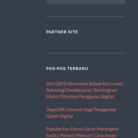
PARTNER SITE
POS-POS TERBARU
Slot QRIS Memasuki Babak Baru saat
Teknologi Pembayaran Terintegrasi
Makin Diterima Pengguna Digital
Depo10K Dinamis bagi Penggemar
Game Digital
Popularitas Demo Gacor Meningkat
ketika Pemain Mencari Cara Aman