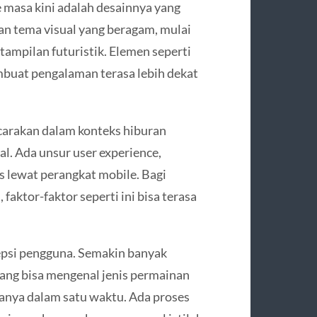
e masa kini adalah desainnya yang
n tema visual yang beragam, mulai
 tampilan futuristik. Elemen seperti
embuat pengalaman terasa lebih dekat
icarakan dalam konteks hiburan
al. Ada unsur user experience,
s lewat perangkat mobile. Bagi
faktor-faktor seperti ini bisa terasa
sepsi pengguna. Semakin banyak
Orang bisa mengenal jenis permainan
nya dalam satu waktu. Ada proses