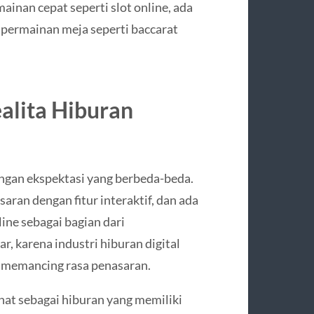
ainan cepat seperti slot online, ada
 permainan meja seperti baccarat
alita Hiburan
engan ekspektasi yang berbeda-beda.
aran dengan fitur interaktif, dan ada
ine sebagai bagian dari
, karena industri hiburan digital
 memancing rasa penasaran.
ihat sebagai hiburan yang memiliki