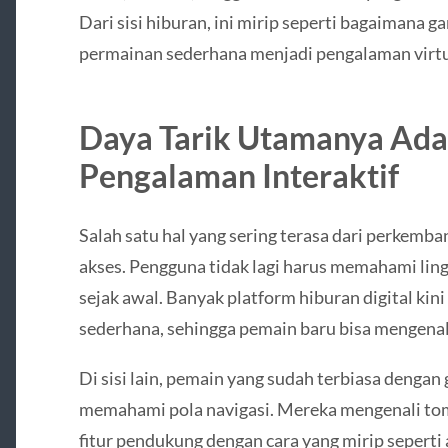
Dari sisi hiburan, ini mirip seperti bagaimana 
permainan sederhana menjadi pengalaman virtua
Daya Tarik Utamanya Ada
Pengalaman Interaktif
Salah satu hal yang sering terasa dari perkemba
akses. Pengguna tidak lagi harus memahami li
sejak awal. Banyak platform hiburan digital kin
sederhana, sehingga pemain baru bisa mengenali
Di sisi lain, pemain yang sudah terbiasa dengan
memahami pola navigasi. Mereka mengenali tom
fitur pendukung dengan cara yang mirip seperti ap