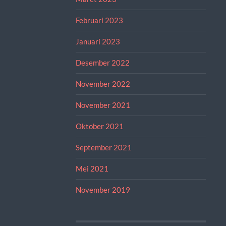
Februari 2023
Januari 2023
Desember 2022
November 2022
November 2021
Oktober 2021
September 2021
Mei 2021
November 2019