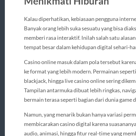
Menikmati Hiburan
Kalau diperhatikan, kebiasaan pengguna inter
Banyak orang lebih suka sesuatu yang bisa diakse
memberi rasa interaktif. Inilah salah satu alas
tempat besar dalam kehidupan digital sehari-har
Casino online masuk dalam pola tersebut kare
ke format yang lebih modern. Permainan seperti s
blackjack, hingga live casino online sering dikem
Tampilan antarmuka dibuat lebih ringkas, navi
bermain terasa seperti bagian dari dunia game 
Namun, yang menarik bukan hanya variasi perm
membicarakan casino digital karena suasananya 
audio, animasi, hingga fitur real-time yang me