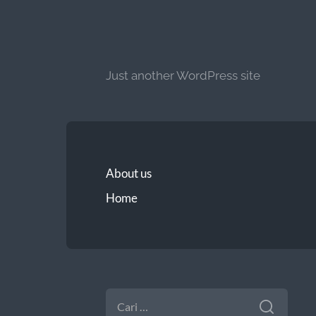
Just another WordPress site
About us
Home
CARI
UNTUK: