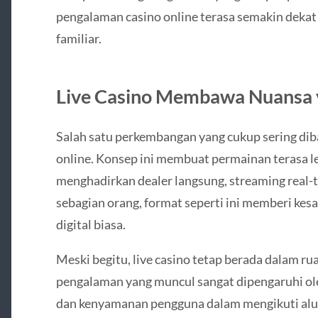
pengalaman casino online terasa semakin dekat
familiar.
Live Casino Membawa Nuansa y
Salah satu perkembangan yang cukup sering diba
online. Konsep ini membuat permainan terasa le
menghadirkan dealer langsung, streaming real-t
sebagian orang, format seperti ini memberi kes
digital biasa.
Meski begitu, live casino tetap berada dalam ru
pengalaman yang muncul sangat dipengaruhi oleh
dan kenyamanan pengguna dalam mengikuti alu