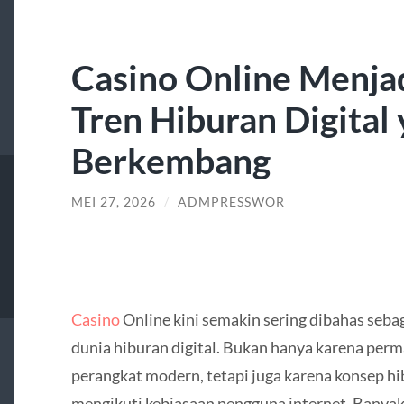
Casino Online Menjad
Tren Hiburan Digital
Berkembang
MEI 27, 2026
/
ADMPRESSWOR
Casino
Online kini semakin sering dibahas seba
dunia hiburan digital. Bukan hanya karena perm
perangkat modern, tetapi juga karena konsep h
mengikuti kebiasaan pengguna internet. Banyak