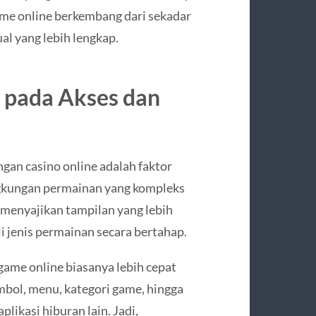
game online berkembang dari sekadar
l yang lebih lengkap.
 pada Akses dan
ngan casino online adalah faktor
ngkungan permainan yang kompleks
i menyajikan tampilan yang lebih
 jenis permainan secara bertahap.
 game online biasanya lebih cepat
bol, menu, kategori game, hingga
likasi hiburan lain. Jadi,