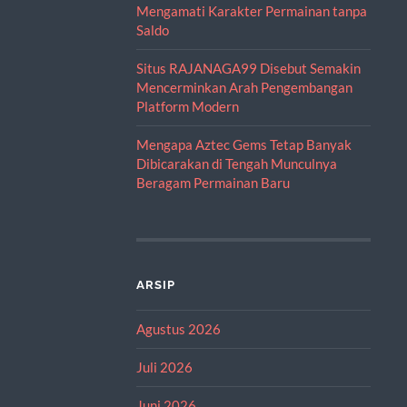
Mengamati Karakter Permainan tanpa
Saldo
Situs RAJANAGA99 Disebut Semakin
Mencerminkan Arah Pengembangan
Platform Modern
Mengapa Aztec Gems Tetap Banyak
Dibicarakan di Tengah Munculnya
Beragam Permainan Baru
ARSIP
Agustus 2026
Juli 2026
Juni 2026