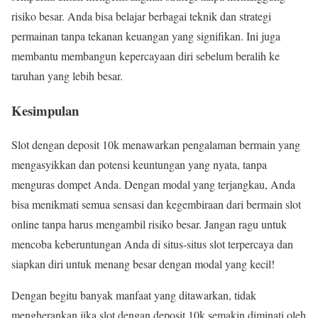
risiko besar. Anda bisa belajar berbagai teknik dan strategi
permainan tanpa tekanan keuangan yang signifikan. Ini juga
membantu membangun kepercayaan diri sebelum beralih ke
taruhan yang lebih besar.
Kesimpulan
Slot dengan deposit 10k menawarkan pengalaman bermain yang
mengasyikkan dan potensi keuntungan yang nyata, tanpa
menguras dompet Anda. Dengan modal yang terjangkau, Anda
bisa menikmati semua sensasi dan kegembiraan dari bermain slot
online tanpa harus mengambil risiko besar. Jangan ragu untuk
mencoba keberuntungan Anda di situs-situs slot terpercaya dan
siapkan diri untuk menang besar dengan modal yang kecil!
Dengan begitu banyak manfaat yang ditawarkan, tidak
mengherankan jika slot dengan deposit 10k semakin diminati oleh