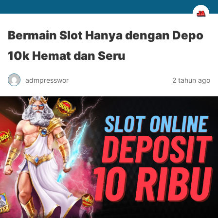
Bermain Slot Hanya dengan Depo
10k Hemat dan Seru
admpresswor
2 tahun ago