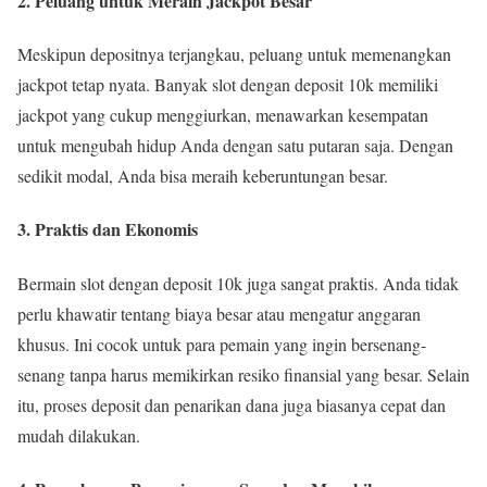
2. Peluang untuk Meraih Jackpot Besar
Meskipun depositnya terjangkau, peluang untuk memenangkan
jackpot tetap nyata. Banyak slot dengan deposit 10k memiliki
jackpot yang cukup menggiurkan, menawarkan kesempatan
untuk mengubah hidup Anda dengan satu putaran saja. Dengan
sedikit modal, Anda bisa meraih keberuntungan besar.
3. Praktis dan Ekonomis
Bermain slot dengan deposit 10k juga sangat praktis. Anda tidak
perlu khawatir tentang biaya besar atau mengatur anggaran
khusus. Ini cocok untuk para pemain yang ingin bersenang-
senang tanpa harus memikirkan resiko finansial yang besar. Selain
itu, proses deposit dan penarikan dana juga biasanya cepat dan
mudah dilakukan.