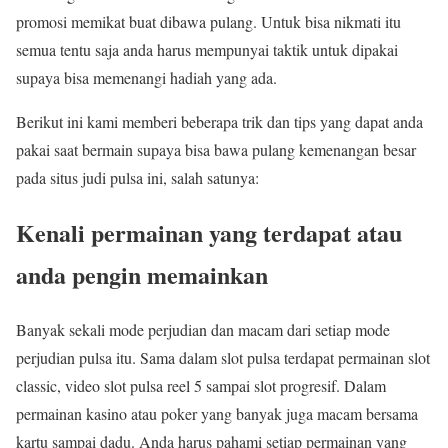
promosi memikat buat dibawa pulang. Untuk bisa nikmati itu
semua tentu saja anda harus mempunyai taktik untuk dipakai
supaya bisa memenangi hadiah yang ada.
Berikut ini kami memberi beberapa trik dan tips yang dapat anda
pakai saat bermain supaya bisa bawa pulang kemenangan besar
pada situs judi pulsa ini, salah satunya:
Kenali permainan yang terdapat atau
anda pengin memainkan
Banyak sekali mode perjudian dan macam dari setiap mode
perjudian pulsa itu. Sama dalam slot pulsa terdapat permainan slot
classic, video slot pulsa reel 5 sampai slot progresif. Dalam
permainan kasino atau poker yang banyak juga macam bersama
kartu sampai dadu. Anda harus pahami setiap permainan yang