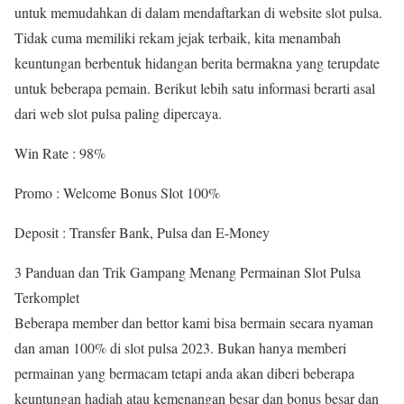
untuk memudahkan di dalam mendaftarkan di website slot pulsa.
Tidak cuma memiliki rekam jejak terbaik, kita menambah
keuntungan berbentuk hidangan berita bermakna yang terupdate
untuk beberapa pemain. Berikut lebih satu informasi berarti asal
dari web slot pulsa paling dipercaya.
Win Rate : 98%
Promo : Welcome Bonus Slot 100%
Deposit : Transfer Bank, Pulsa dan E-Money
3 Panduan dan Trik Gampang Menang Permainan Slot Pulsa
Terkomplet
Beberapa member dan bettor kami bisa bermain secara nyaman
dan aman 100% di slot pulsa 2023. Bukan hanya memberi
permainan yang bermacam tetapi anda akan diberi beberapa
keuntungan hadiah atau kemenangan besar dan bonus besar dan