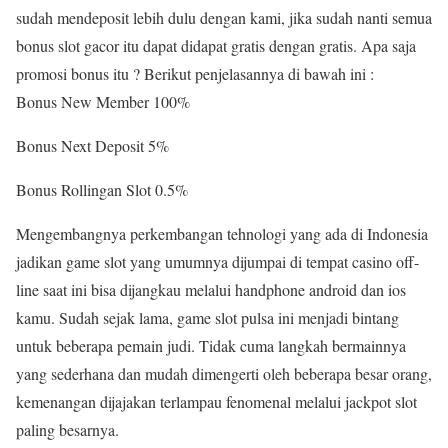
sudah mendeposit lebih dulu dengan kami, jika sudah nanti semua
bonus slot gacor itu dapat didapat gratis dengan gratis. Apa saja
promosi bonus itu ? Berikut penjelasannya di bawah ini :
Bonus New Member 100%
Bonus Next Deposit 5%
Bonus Rollingan Slot 0.5%
Mengembangnya perkembangan tehnologi yang ada di Indonesia
jadikan game slot yang umumnya dijumpai di tempat casino off-
line saat ini bisa dijangkau melalui handphone android dan ios
kamu. Sudah sejak lama, game slot pulsa ini menjadi bintang
untuk beberapa pemain judi. Tidak cuma langkah bermainnya
yang sederhana dan mudah dimengerti oleh beberapa besar orang,
kemenangan dijajakan terlampau fenomenal melalui jackpot slot
paling besarnya.