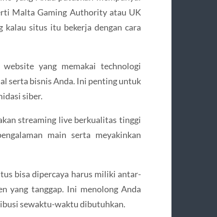
erti Malta Gaming Authority atau UK
kalau situs itu bekerja dengan cara
 website yang memakai technologi
l serta bisnis Anda. Ini penting untuk
idasi siber.
kan streaming live berkualitas tinggi
 pengalaman main serta meyakinkan
s bisa dipercaya harus miliki antar-
en yang tanggap. Ini menolong Anda
ibusi sewaktu-waktu dibutuhkan.