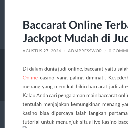
Baccarat Online Terb
Jackpot Mudah di Jud
AGUSTUS 27, 2024
/
ADMPRESSWOR
/
0 COMM
Di dalam dunia judi online, baccarat yaitu sa
Online
casino yang paling diminati. Kesede
menang yang memikat bikin baccarat jadi alte
Kalau Anda cari pengalaman main baccarat onl
tentulah menjajakan kemungkinan menang yang
kasino bisa dipercaya ialah langkah pertam
tutorial untuk menunjuk situs live kasino bacc