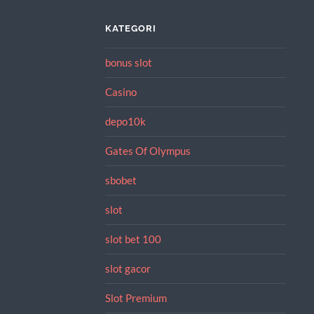
KATEGORI
bonus slot
Casino
depo10k
Gates Of Olympus
sbobet
slot
slot bet 100
slot gacor
Slot Premium