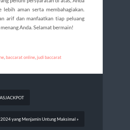
 yang penuhi persyaratan di atas, Anda
ne lebih aman serta membahagiakan.
n arif dan manfaatkan tiap peluang
 menang Anda. Selamat bermain!
ine
,
baccarat online
,
judi baccarat
i PASJACKPOT
il 2024 yang Menjamin Untung Maksimal »