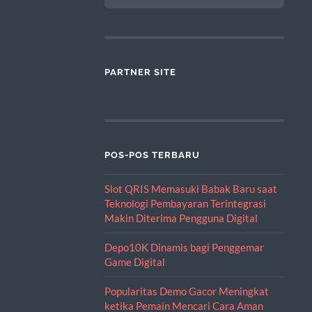
PARTNER SITE
POS-POS TERBARU
Slot QRIS Memasuki Babak Baru saat
Teknologi Pembayaran Terintegrasi
Makin Diterima Pengguna Digital
Depo10K Dinamis bagi Penggemar
Game Digital
Popularitas Demo Gacor Meningkat
ketika Pemain Mencari Cara Aman