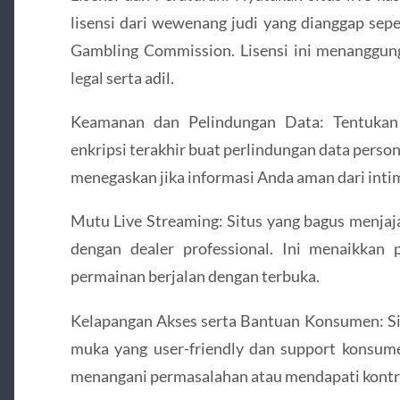
lisensi dari wewenang judi yang dianggap sep
Gambling Commission. Lisensi ini menanggung 
legal serta adil.
Keamanan dan Pelindungan Data: Tentukan
enkripsi terakhir buat perlindungan data persona
menegaskan jika informasi Anda aman dari intim
Mutu Live Streaming: Situs yang bagus menjaja
dengan dealer professional. Ini menaikkan
permainan berjalan dengan terbuka.
Kelapangan Akses serta Bantuan Konsumen: Situ
muka yang user-friendly dan support konsum
menangani permasalahan atau mendapati kontr