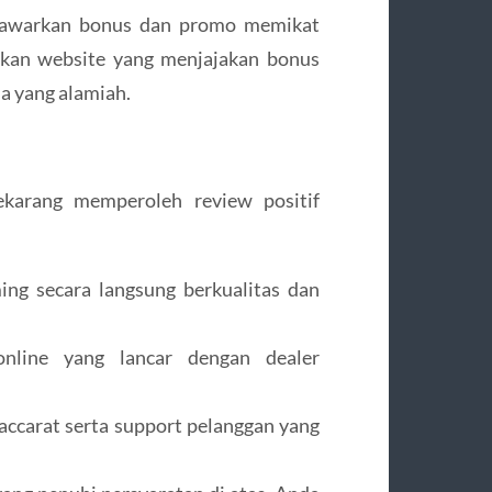
 tawarkan bonus dan promo memikat
skan website yang menjajakan bonus
a yang alamiah.
sekarang memperoleh review positif
ng secara langsung berkualitas dan
nline yang lancar dengan dealer
accarat serta support pelanggan yang