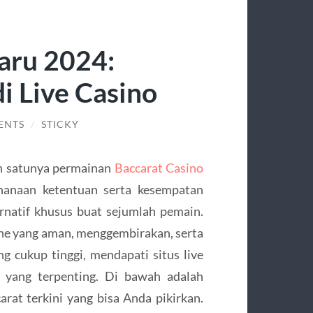
aru 2024:
i Live Casino
ENTS
/
STICKY
lah satunya permainan
Baccarat Casino
rhanaan ketentuan serta kesempatan
rnatif khusus buat sejumlah pemain.
ine yang aman, menggembirakan, serta
 cukup tinggi, mendapati situs live
a yang terpenting. Di bawah adalah
arat terkini yang bisa Anda pikirkan.