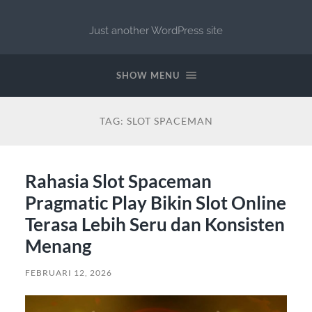
Just another WordPress site
SHOW MENU
TAG:
SLOT SPACEMAN
Rahasia Slot Spaceman
Pragmatic Play Bikin Slot Online
Terasa Lebih Seru dan Konsisten
Menang
FEBRUARI 12, 2026