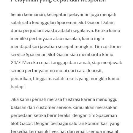
Selain keamanan, kecepatan pelayanan juga menjadi
salah satu keunggulan Spaceman Slot Gacor. Dalam
dunia perjudian, waktu adalah segalanya. Ketika kamu
memiliki pertanyaan atau masalah, kamu ingin
mendapatkan jawaban secepat mungkin. Tim customer
service Spaceman Slot Gacor siap membantu kamu
24/7. Mereka cepat tanggap dan ramah, siap menjawab
semua pertanyaanmu mulai dari cara deposit,
penarikan, hingga masalah teknis yang mungkin kamu
hadapi.
Jika kamu pernah merasa frustrasi karena menunggu
balasan dari customer service, kamu akan merasakan
perbedaan ketika berinteraksi dengan tim Spaceman
Slot Gacor. Dengan berbagai saluran komunikasi yang
tersedia, termasuk live chat dan email, semua masalah