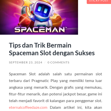
STICKY POST
Tips dan Trik Bermain
Spaceman Slot dengan Sukses
SEPTEMBER 23, 2024
/
0 COMMENTS
Spaceman Slot adalah salah satu permainan slot
terbaru dari Pragmatic Play yang memiliki tema luar
angkasa yang menarik. Dengan grafis yang memukau,
fitur-fitur menarik, dan potensi jackpot besar, game ini
telah menjadi favorit di kalangan para penggemar slot.
eternalcoffeedaze.com
Dalam artikel ini, kita akan