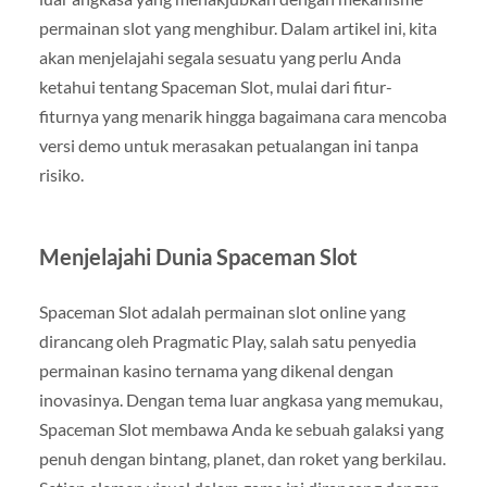
permainan slot yang menghibur. Dalam artikel ini, kita
akan menjelajahi segala sesuatu yang perlu Anda
ketahui tentang Spaceman Slot, mulai dari fitur-
fiturnya yang menarik hingga bagaimana cara mencoba
versi demo untuk merasakan petualangan ini tanpa
risiko.
Menjelajahi Dunia Spaceman Slot
Spaceman Slot adalah permainan slot online yang
dirancang oleh Pragmatic Play, salah satu penyedia
permainan kasino ternama yang dikenal dengan
inovasinya. Dengan tema luar angkasa yang memukau,
Spaceman Slot membawa Anda ke sebuah galaksi yang
penuh dengan bintang, planet, dan roket yang berkilau.