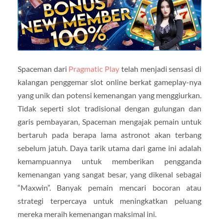
Spaceman dari
Pragmatic Play
telah menjadi sensasi di
kalangan penggemar slot online berkat gameplay-nya
yang unik dan potensi kemenangan yang menggiurkan.
Tidak seperti slot tradisional dengan gulungan dan
garis pembayaran, Spaceman mengajak pemain untuk
bertaruh pada berapa lama astronot akan terbang
sebelum jatuh. Daya tarik utama dari game ini adalah
kemampuannya untuk memberikan pengganda
kemenangan yang sangat besar, yang dikenal sebagai
“Maxwin”. Banyak pemain mencari bocoran atau
strategi terpercaya untuk meningkatkan peluang
mereka meraih kemenangan maksimal ini.