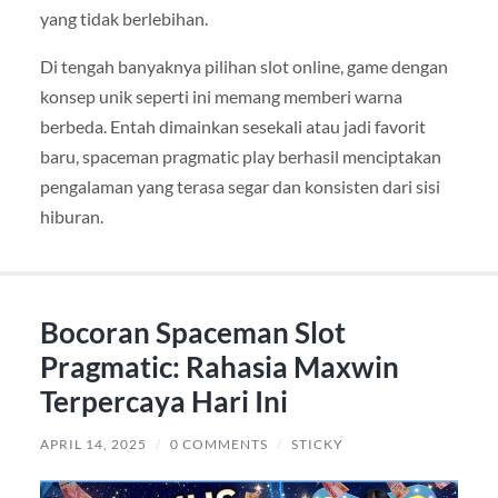
yang tidak berlebihan.
Di tengah banyaknya pilihan slot online, game dengan
konsep unik seperti ini memang memberi warna
berbeda. Entah dimainkan sesekali atau jadi favorit
baru, spaceman pragmatic play berhasil menciptakan
pengalaman yang terasa segar dan konsisten dari sisi
hiburan.
Bocoran Spaceman Slot
Pragmatic: Rahasia Maxwin
Terpercaya Hari Ini
APRIL 14, 2025
/
0 COMMENTS
/
STICKY