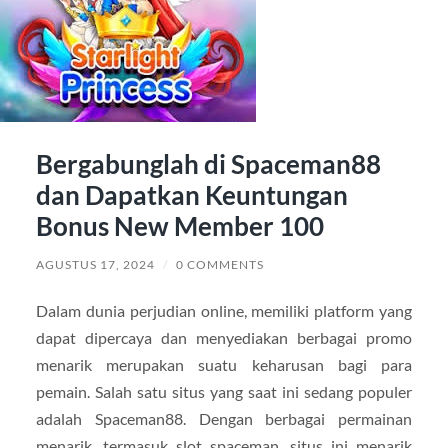
Bergabunglah di Spaceman88
dan Dapatkan Keuntungan
Bonus New Member 100
AGUSTUS 17, 2024
/
0 COMMENTS
Dalam dunia perjudian online, memiliki platform yang
dapat dipercaya dan menyediakan berbagai promo
menarik merupakan suatu keharusan bagi para
pemain. Salah satu situs yang saat ini sedang populer
adalah Spaceman88. Dengan berbagai permainan
menarik, termasuk slot spaceman, situs ini menarik