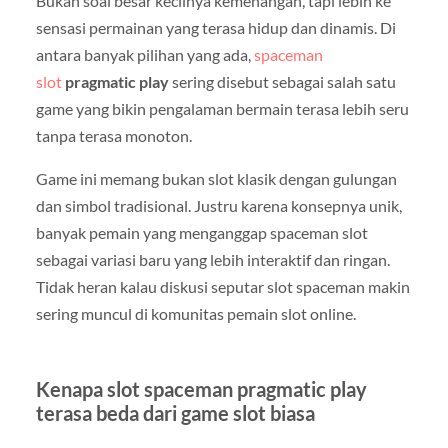
Bukan soal besar kecilnya kemenangan, tapi lebih ke
sensasi permainan yang terasa hidup dan dinamis. Di
antara banyak pilihan yang ada,
spaceman
slot
pragmatic play
sering disebut sebagai salah satu
game yang bikin pengalaman bermain terasa lebih seru
tanpa terasa monoton.
Game ini memang bukan slot klasik dengan gulungan
dan simbol tradisional. Justru karena konsepnya unik,
banyak pemain yang menganggap spaceman slot
sebagai variasi baru yang lebih interaktif dan ringan.
Tidak heran kalau diskusi seputar slot spaceman makin
sering muncul di komunitas pemain slot online.
Kenapa slot spaceman pragmatic play
terasa beda dari game slot biasa