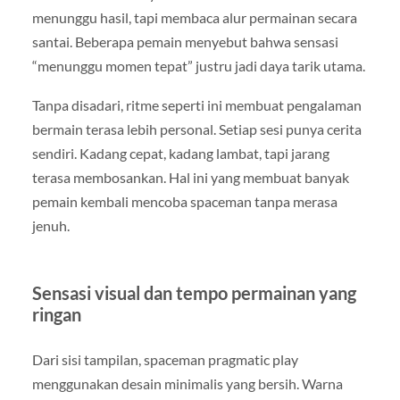
menunggu hasil, tapi membaca alur permainan secara
santai. Beberapa pemain menyebut bahwa sensasi
“menunggu momen tepat” justru jadi daya tarik utama.
Tanpa disadari, ritme seperti ini membuat pengalaman
bermain terasa lebih personal. Setiap sesi punya cerita
sendiri. Kadang cepat, kadang lambat, tapi jarang
terasa membosankan. Hal ini yang membuat banyak
pemain kembali mencoba spaceman tanpa merasa
jenuh.
Sensasi visual dan tempo permainan yang
ringan
Dari sisi tampilan, spaceman pragmatic play
menggunakan desain minimalis yang bersih. Warna