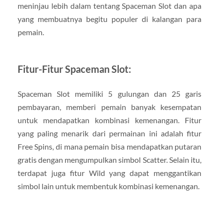
meninjau lebih dalam tentang Spaceman Slot dan apa
yang membuatnya begitu populer di kalangan para
pemain.
Fitur-Fitur Spaceman Slot:
Spaceman Slot memiliki 5 gulungan dan 25 garis
pembayaran, memberi pemain banyak kesempatan
untuk mendapatkan kombinasi kemenangan. Fitur
yang paling menarik dari permainan ini adalah fitur
Free Spins, di mana pemain bisa mendapatkan putaran
gratis dengan mengumpulkan simbol Scatter. Selain itu,
terdapat juga fitur Wild yang dapat menggantikan
simbol lain untuk membentuk kombinasi kemenangan.