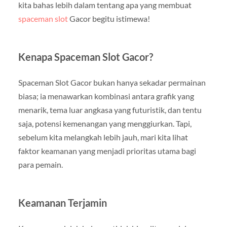
kita bahas lebih dalam tentang apa yang membuat
spaceman slot
Gacor begitu istimewa!
Kenapa Spaceman Slot Gacor?
Spaceman Slot Gacor bukan hanya sekadar permainan
biasa; ia menawarkan kombinasi antara grafik yang
menarik, tema luar angkasa yang futuristik, dan tentu
saja, potensi kemenangan yang menggiurkan. Tapi,
sebelum kita melangkah lebih jauh, mari kita lihat
faktor keamanan yang menjadi prioritas utama bagi
para pemain.
Keamanan Terjamin