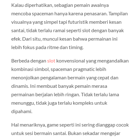
Kalau diperhatikan, sebagian pemain awalnya
mencoba spaceman hanya karena penasaran. Tampilan
visualnya yang simpel tapi futuristik memberi kesan
santai, tidak terlalu ramai seperti slot dengan banyak
efek. Dari situ, muncul kesan bahwa permainan ini
lebih fokus pada ritme dan timing.
Berbeda dengan
slot
konvensional yang mengandalkan
kombinasi simbol, spaceman pragmatic lebih
menonjolkan pengalaman bermain yang cepat dan
dinamis. Ini membuat banyak pemain merasa
permainan berjalan lebih ringan. Tidak terlalu lama
menunggu, tidak juga terlalu kompleks untuk
dipahami.
Hal menariknya, game seperti ini sering dianggap cocok
untuk sesi bermain santai. Bukan sekadar mengejar