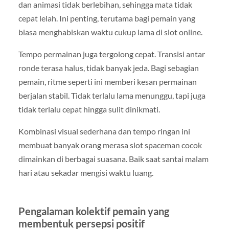
dan animasi tidak berlebihan, sehingga mata tidak
cepat lelah. Ini penting, terutama bagi pemain yang
biasa menghabiskan waktu cukup lama di slot online.
Tempo permainan juga tergolong cepat. Transisi antar
ronde terasa halus, tidak banyak jeda. Bagi sebagian
pemain, ritme seperti ini memberi kesan permainan
berjalan stabil. Tidak terlalu lama menunggu, tapi juga
tidak terlalu cepat hingga sulit dinikmati.
Kombinasi visual sederhana dan tempo ringan ini
membuat banyak orang merasa slot spaceman cocok
dimainkan di berbagai suasana. Baik saat santai malam
hari atau sekadar mengisi waktu luang.
Pengalaman kolektif pemain yang
membentuk persepsi positif