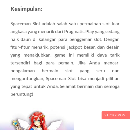
Kesimpulan:
Spaceman Slot adalah salah satu permainan slot luar
angkasa yang menarik dari Pragmatic Play yang sedang
naik daun di kalangan para penggemar slot. Dengan
fitur-fitur menarik, potensi jackpot besar, dan desain
yang menakjubkan, game ini memiliki daya tarik
tersendiri bagi para pemain. Jika Anda mencari
pengalaman bermain slot yang seru dan
menguntungkan, Spaceman Slot bisa menjadi pilihan
yang tepat untuk Anda. Selamat bermain dan semoga
beruntung!
STICKY POST