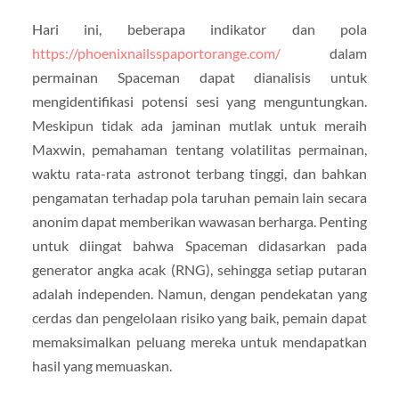
Hari ini, beberapa indikator dan pola
https://phoenixnailsspaportorange.com/
dalam
permainan Spaceman dapat dianalisis untuk
mengidentifikasi potensi sesi yang menguntungkan.
Meskipun tidak ada jaminan mutlak untuk meraih
Maxwin, pemahaman tentang volatilitas permainan,
waktu rata-rata astronot terbang tinggi, dan bahkan
pengamatan terhadap pola taruhan pemain lain secara
anonim dapat memberikan wawasan berharga. Penting
untuk diingat bahwa Spaceman didasarkan pada
generator angka acak (RNG), sehingga setiap putaran
adalah independen. Namun, dengan pendekatan yang
cerdas dan pengelolaan risiko yang baik, pemain dapat
memaksimalkan peluang mereka untuk mendapatkan
hasil yang memuaskan.