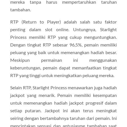
mereka tanpa harus mempertaruhkan taruhan
tambahan.
RTP (Return to Player) adalah salah satu faktor
penting dalam slot online. Untungnya, Starlight
Princess memiliki RTP yang cukup menguntungkan.
Dengan tingkat RTP sebesar 96,5%, pemain memiliki
peluang yang baik untuk memenangkan hadiah besar.
Meskipun permainan ini menggunakan
keberuntungan, pemain dapat memanfaatkan tingkat
RTP yang tinggi untuk meningkatkan peluang mereka.
Selain RTP, Starlight Princess menawarkan juga hadiah
jackpot yang menarik. Pemain memiliki kesempatan
untuk memenangkan hadiah jackpot progresif dalam
setiap putaran. Jackpot ini akan terus meningkat
seiring dengan bertambahnya taruhan dari pemain. Ini
menciptakan sensasi dan antusiasme tambahan saat