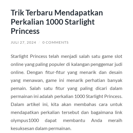
Trik Terbaru Mendapatkan
Perkalian 1000 Starlight
Princess
JULI 27, 2024
/
0 COMMENTS
Starlight Princess telah menjadi salah satu game slot
online yang paling populer di kalangan penggemar judi
online. Dengan fitur-fitur yang menarik dan desain
yang menawan, game ini menarik perhatian banyak
pemain. Salah satu fitur yang paling dicari dalam
permainan ini adalah perkalian 1000 Starlight Princess.
Dalam artikel ini, kita akan membahas cara untuk
mendapatkan perkalian tersebut dan bagaimana link
olympus1000 dapat membantu Anda meraih
kesuksesan dalam permainan.