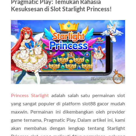
Pragmatic Play: Temukan Rahasia
Kesuksesan di Slot Starlight Princess!
Princess Starlight
adalah salah satu permainan slot
yang sangat populer di platform slot88 gacor mudah
maxwin. Permainan ini dikembangkan oleh provider
game ternama, Pragmatic Play. Dalam artikel ini, kami
akan membahas dengan lengkap tentang Starlight