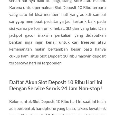
sehari-harinya baik itu pagi, siang, sore atau malam.
Karena untuk permainan Slot Deposit 10 Ribu terbaru
yang satu ini bisa memberi hati yang adiktif sampai
sanggup membuat pecintanya jadi tertarik baik pada
sisi warna perform unik, hebat, 3D dan yang lain. Dan
jackpot gacor maxwin perkalian yang didapatkan
bahkan juga ingin kenali untuk cari freespin atau
kemenangan makin bertambah besar pasti hanya
cukup kami situs Slot Deposit 10 Ribu maxwin deposit
terpercaya hari ini terpopuler.
Daftar Akun Slot Deposit 10 Ribu Hari Ini
Dengan Service Servis 24 Jam Non-stop !
Belum untuk Slot Deposit 10 Ribu hari ini saat ini telah
ada berbentuk handphone yang bisa di akses lewat link