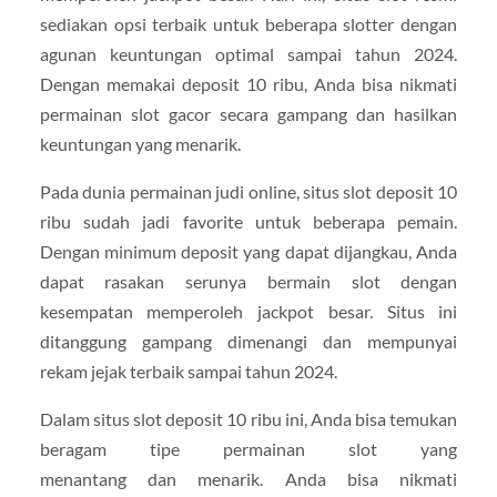
sediakan opsi terbaik untuk beberapa slotter dengan
agunan keuntungan optimal sampai tahun 2024.
Dengan memakai deposit 10 ribu, Anda bisa nikmati
permainan slot gacor secara gampang dan hasilkan
keuntungan yang menarik.
Pada dunia permainan judi online, situs slot deposit 10
ribu sudah jadi favorite untuk beberapa pemain.
Dengan minimum deposit yang dapat dijangkau, Anda
dapat rasakan serunya bermain slot dengan
kesempatan memperoleh jackpot besar. Situs ini
ditanggung gampang dimenangi dan mempunyai
rekam jejak terbaik sampai tahun 2024.
Dalam situs slot deposit 10 ribu ini, Anda bisa temukan
beragam tipe permainan slot yang
menantang dan menarik. Anda bisa nikmati