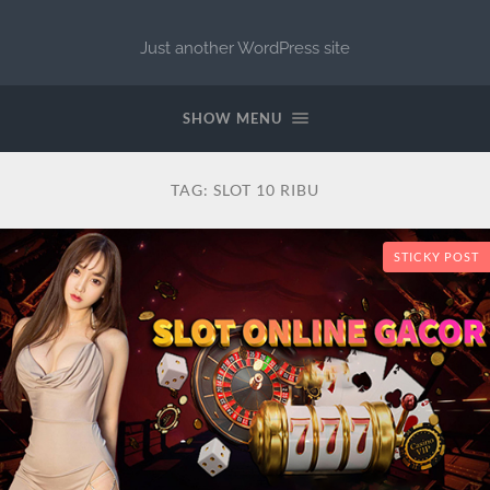
Just another WordPress site
SHOW MENU
TAG:
SLOT 10 RIBU
STICKY POST