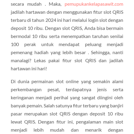
secara mudah . Maka,
pemupukankelapasawit.com
jadilah hartawan dengan menggunakan fitur slot QRIS
terbaru di tahun 2024 ini hari melalui login slot dengan
deposit 10 ribu. Dengan slot QRIS, Anda bisa bermain
bermodal 10 ribu serta menempatkan taruhan senilai
100 perak untuk mendapat peluang menjadi
pemenang hadiah yang lebih besar . Sehingga, nanti
manalagi? Lekas pakai fitur slot QRIS dan jadilah
hartawan ini hari!
Di dunia permainan slot online yang semakin alami
perkembangan pesat, terdapatnya jenis serta
keringanan menjadi perihal yang sangat diingini oleh
banyak pemain. Salah satunya fitur terbaru yang banjiri
pasar merupakan slot QRIS dengan deposit 10 ribu
lewat QRIS. Dengan fitur ini, pengalaman main slot
menjadi lebih mudah dan menarik dengan