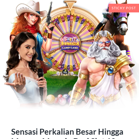
STICKY POST
Sensasi Perkalian Besar Hingga