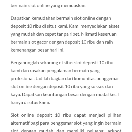
bermain slot online yang memuaskan.
Dapatkan kemudahan bermain slot online dengan
deposit 10 ribu di situs kami. Kami menyediakan akses
yang mudah dan cepat tanpa ribet. Nikmati keseruan
bermain slot gacor dengan deposit 10 ribu dan raih
kemenangan besar hari ini.
Bergabunglah sekarang di situs slot deposit 10 ribu
kami dan rasakan pengalaman bermain yang
profesional. Jadilah bagian dari komunitas penggemar
slot online dengan deposit 10 ribu yang sukses dan
kaya. Dapatkan keuntungan besar dengan modal kecil
hanya di situs kami.
Slot online deposit 10 ribu dapat menjadi pilihan
alternatif bagi para penggemar slot yang ingin bermain
slot dengan mudah dan memiliki peluang jackpot