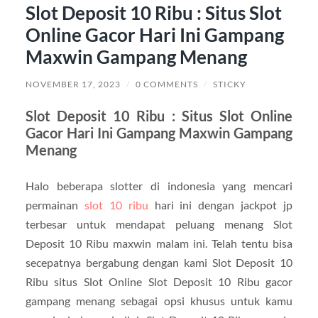
Slot Deposit 10 Ribu : Situs Slot
Online Gacor Hari Ini Gampang
Maxwin Gampang Menang
NOVEMBER 17, 2023
/
0 COMMENTS
/
STICKY
Slot Deposit 10 Ribu : Situs Slot Online
Gacor Hari Ini Gampang Maxwin Gampang
Menang
Halo beberapa slotter di indonesia yang mencari
permainan
slot 10 ribu
hari ini dengan jackpot jp
terbesar untuk mendapat peluang menang Slot
Deposit 10 Ribu maxwin malam ini. Telah tentu bisa
secepatnya bergabung dengan kami Slot Deposit 10
Ribu situs Slot Online Slot Deposit 10 Ribu gacor
gampang menang sebagai opsi khusus untuk kamu