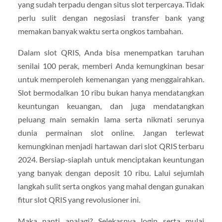
yang sudah terpadu dengan situs slot terpercaya. Tidak
perlu sulit dengan negosiasi transfer bank yang
memakan banyak waktu serta ongkos tambahan.
Dalam slot QRIS, Anda bisa menempatkan taruhan
senilai 100 perak, memberi Anda kemungkinan besar
untuk memperoleh kemenangan yang menggairahkan.
Slot bermodalkan 10 ribu bukan hanya mendatangkan
keuntungan keuangan, dan juga mendatangkan
peluang main semakin lama serta nikmati serunya
dunia permainan slot online. Jangan terlewat
kemungkinan menjadi hartawan dari slot QRIS terbaru
2024. Bersiap-siaplah untuk menciptakan keuntungan
yang banyak dengan deposit 10 ribu. Lalui sejumlah
langkah sulit serta ongkos yang mahal dengan gunakan
fitur slot QRIS yang revolusioner ini.
Maka nanti apalagi? Selekasnya login serta mulai