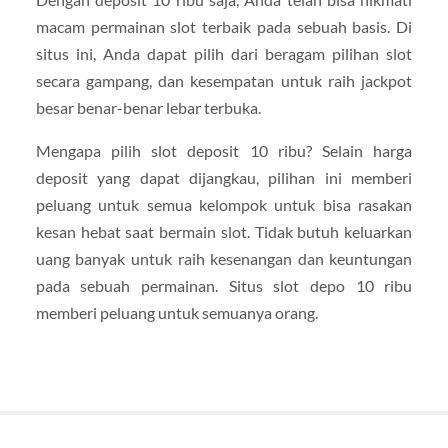
macam permainan slot terbaik pada sebuah basis. Di
situs ini, Anda dapat pilih dari beragam pilihan slot
secara gampang, dan kesempatan untuk raih jackpot
besar benar-benar lebar terbuka.
Mengapa pilih slot deposit 10 ribu? Selain harga
deposit yang dapat dijangkau, pilihan ini memberi
peluang untuk semua kelompok untuk bisa rasakan
kesan hebat saat bermain slot. Tidak butuh keluarkan
uang banyak untuk raih kesenangan dan keuntungan
pada sebuah permainan. Situs slot depo 10 ribu
memberi peluang untuk semuanya orang.