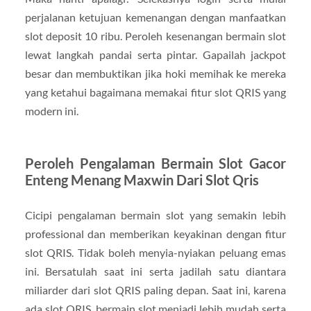
perjalanan ketujuan kemenangan dengan manfaatkan
slot deposit 10 ribu. Peroleh kesenangan bermain slot
lewat langkah pandai serta pintar. Gapailah jackpot
besar dan membuktikan jika hoki memihak ke mereka
yang ketahui bagaimana memakai fitur slot QRIS yang
modern ini.
Peroleh Pengalaman Bermain Slot Gacor
Enteng Menang Maxwin Dari Slot Qris
Cicipi pengalaman bermain slot yang semakin lebih
professional dan memberikan keyakinan dengan fitur
slot QRIS. Tidak boleh menyia-nyiakan peluang emas
ini. Bersatulah saat ini serta jadilah satu diantara
miliarder dari slot QRIS paling depan. Saat ini, karena
ada slot QRIS, bermain slot menjadi lebih mudah serta