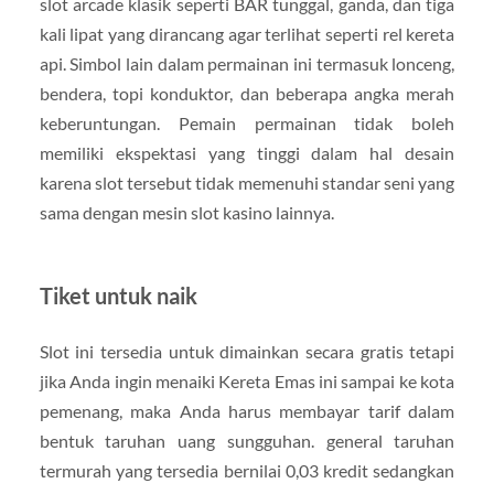
slot arcade klasik seperti BAR tunggal, ganda, dan tiga
kali lipat yang dirancang agar terlihat seperti rel kereta
api. Simbol lain dalam permainan ini termasuk lonceng,
bendera, topi konduktor, dan beberapa angka merah
keberuntungan. Pemain permainan tidak boleh
memiliki ekspektasi yang tinggi dalam hal desain
karena slot tersebut tidak memenuhi standar seni yang
sama dengan mesin slot kasino lainnya.
Tiket untuk naik
Slot ini tersedia untuk dimainkan secara gratis tetapi
jika Anda ingin menaiki Kereta Emas ini sampai ke kota
pemenang, maka Anda harus membayar tarif dalam
bentuk taruhan uang sungguhan. general taruhan
termurah yang tersedia bernilai 0,03 kredit sedangkan