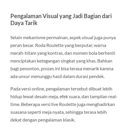
Pengalaman Visual yang Jadi Bagian dari
Daya Tarik
Selain mekanisme permainan, aspek visual juga punya
peran besar. Roda Roulette yang berputar, warna
merah-hitam yang kontras, dan momen bola berhenti
menciptakan ketegangan singkat yang khas. Bahkan
bagi penonton, proses ini bisa terasa menarik karena
ada unsur menunggu hasil dalam durasi pendek.
Pada versi online, pengalaman tersebut dibuat lebih
hidup lewat desain meja, efek suara, dan tampilan real-
time. Beberapa versi live Roulette juga menghadirkan
suasana seperti meja nyata, sehingga terasa lebih
dekat dengan pengalaman klasik.