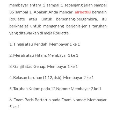
membayar antara 1 sampai 1 sepanjang jalan sampai
35 sampai 1. Apakah Anda mencari
airbet88
bermain
Roulette atau untuk bersenang-bergembira, itu
berkhasiat untuk mengenang berjenis-jenis taruhan
yang ditawarkan di meja Roulette.
1. Tinggi atau Rendah: Membayar 1 ke 1
2. Merah atau Hitam: Membayar 1 ke 1
3. Ganjil atau Genap: Membayar 1 ke 1
4. Belasan taruhan (1 12, dsb): Membayar 2 ke 1
5. Taruhan Kolom pada 12 Nomor: Membayar 2 ke 1
6. Enam Baris Bertaruh pada Enam Nomor: Membayar
5 ke 1