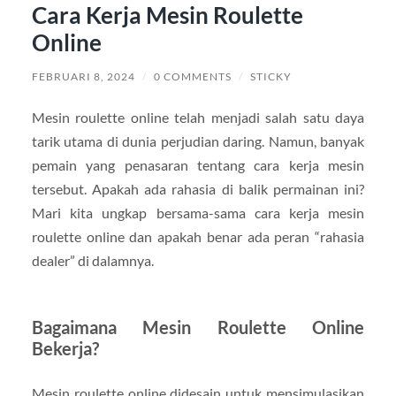
Cara Kerja Mesin Roulette
Online
FEBRUARI 8, 2024
/
0 COMMENTS
/
STICKY
Mesin roulette online telah menjadi salah satu daya
tarik utama di dunia perjudian daring. Namun, banyak
pemain yang penasaran tentang cara kerja mesin
tersebut. Apakah ada rahasia di balik permainan ini?
Mari kita ungkap bersama-sama cara kerja mesin
roulette online dan apakah benar ada peran “rahasia
dealer” di dalamnya.
Bagaimana Mesin Roulette Online
Bekerja?
Mesin roulette online didesain untuk mensimulasikan