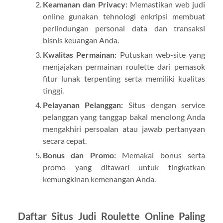
Keamanan dan Privacy:
Memastikan web judi
online gunakan tehnologi enkripsi membuat
perlindungan personal data dan transaksi
bisnis keuangan Anda.
Kwalitas Permainan:
Putuskan web-site yang
menjajakan permainan roulette dari pemasok
fitur lunak terpenting serta memiliki kualitas
tinggi.
Pelayanan Pelanggan:
Situs dengan service
pelanggan yang tanggap bakal menolong Anda
mengakhiri persoalan atau jawab pertanyaan
secara cepat.
Bonus dan Promo:
Memakai bonus serta
promo yang ditawari untuk tingkatkan
kemungkinan kemenangan Anda.
Daftar Situs Judi Roulette Online Paling