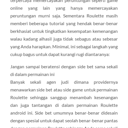
terpercaya memercayakan peruntungan seperti game
online yang lain yang hanya memercayakan
peruntungan murni saja. Sementara Roulette masih
memberi beberapa tutorial yang hendak benar-benar
berkhasiat untuk tingkatkan kesempatan kemenangan
walau kadang alhasil juga tidak sebagus atau sebesar
yang Anda harapkan. Minimal, ini sebagai langkah yang
cukup bagus untuk dapat kurangi rugi diantaranya:
Jangan sampai beratensi dengan side bet sama sekali
di dalam permainan ini
Banyak sekali agen judi dimana providernya
menawarkan side bet atau side game untuk permainan
Roulette sehingga sanggup menambah kesenangan
dan juga tantangan di dalam permainan Roulette
android ini. Side bet umumnya benar-benar didesain
dengan spesial untuk dapat seolah benar-benar pantas