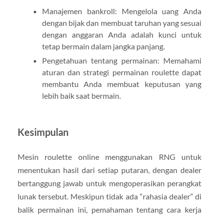
Manajemen bankroll: Mengelola uang Anda
dengan bijak dan membuat taruhan yang sesuai
dengan anggaran Anda adalah kunci untuk
tetap bermain dalam jangka panjang.
Pengetahuan tentang permainan: Memahami
aturan dan strategi permainan roulette dapat
membantu Anda membuat keputusan yang
lebih baik saat bermain.
Kesimpulan
Mesin roulette online menggunakan RNG untuk
menentukan hasil dari setiap putaran, dengan dealer
bertanggung jawab untuk mengoperasikan perangkat
lunak tersebut. Meskipun tidak ada “rahasia dealer” di
balik permainan ini, pemahaman tentang cara kerja