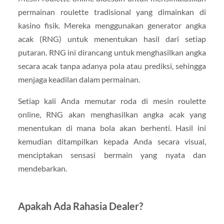
permainan roulette tradisional yang dimainkan di
kasino fisik. Mereka menggunakan generator angka
acak (RNG) untuk menentukan hasil dari setiap
putaran. RNG ini dirancang untuk menghasilkan angka
secara acak tanpa adanya pola atau prediksi, sehingga
menjaga keadilan dalam permainan.
Setiap kali Anda memutar roda di mesin roulette
online, RNG akan menghasilkan angka acak yang
menentukan di mana bola akan berhenti. Hasil ini
kemudian ditampilkan kepada Anda secara visual,
menciptakan sensasi bermain yang nyata dan
mendebarkan.
Apakah Ada Rahasia Dealer?