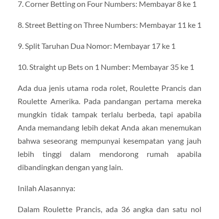
7. Corner Betting on Four Numbers: Membayar 8 ke 1
8. Street Betting on Three Numbers: Membayar 11 ke 1
9. Split Taruhan Dua Nomor: Membayar 17 ke 1
10. Straight up Bets on 1 Number: Membayar 35 ke 1
Ada dua jenis utama roda rolet, Roulette Prancis dan
Roulette Amerika. Pada pandangan pertama mereka
mungkin tidak tampak terlalu berbeda, tapi apabila
Anda memandang lebih dekat Anda akan menemukan
bahwa seseorang mempunyai kesempatan yang jauh
lebih tinggi dalam mendorong rumah apabila
dibandingkan dengan yang lain.
Inilah Alasannya:
Dalam Roulette Prancis, ada 36 angka dan satu nol