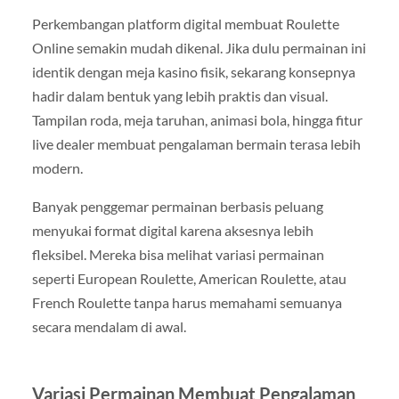
Perkembangan platform digital membuat Roulette
Online semakin mudah dikenal. Jika dulu permainan ini
identik dengan meja kasino fisik, sekarang konsepnya
hadir dalam bentuk yang lebih praktis dan visual.
Tampilan roda, meja taruhan, animasi bola, hingga fitur
live dealer membuat pengalaman bermain terasa lebih
modern.
Banyak penggemar permainan berbasis peluang
menyukai format digital karena aksesnya lebih
fleksibel. Mereka bisa melihat variasi permainan
seperti European Roulette, American Roulette, atau
French Roulette tanpa harus memahami semuanya
secara mendalam di awal.
Variasi Permainan Membuat Pengalaman