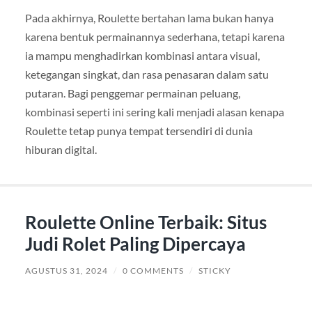
Pada akhirnya, Roulette bertahan lama bukan hanya
karena bentuk permainannya sederhana, tetapi karena
ia mampu menghadirkan kombinasi antara visual,
ketegangan singkat, dan rasa penasaran dalam satu
putaran. Bagi penggemar permainan peluang,
kombinasi seperti ini sering kali menjadi alasan kenapa
Roulette tetap punya tempat tersendiri di dunia
hiburan digital.
Roulette Online Terbaik: Situs
Judi Rolet Paling Dipercaya
AGUSTUS 31, 2024
/
0 COMMENTS
/
STICKY