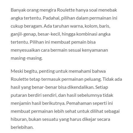
Banyak orang mengira Roulette hanya soal menebak
angka tertentu. Padahal, pilihan dalam permainan ini
cukup beragam. Ada taruhan warna, kolom, baris,
ganjil-genap, besar-kecil, hingga kombinasi angka
tertentu. Pilihan ini membuat pemain bisa
menyesuaikan cara bermain sesuai kenyamanan
masing-masing.
Meski begitu, penting untuk memahami bahwa
Roulette tetap termasuk permainan peluang. Tidak ada
hasil yang benar-benar bisa dikendalikan. Setiap
putaran berdiri sendiri, dan hasil sebelumnya tidak
menjamin hasil berikutnya. Pemahaman seperti ini
membuat permainan lebih sehat untuk dilihat sebagai
hiburan, bukan sesuatu yang harus dikejar secara
berlebihan.