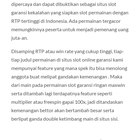
dipercaya dan dapat dibuktikan sebagai situs slot
garansi kekalahan yang siapkan slot permainan dengan
RTP tertinggi di Indonesia. Ada permainan tergacor
memungkinnya peserta untuk menjadi pemenang uang
juta-an.
Disamping RTP atau win rate yang cukup tinggi, tiap-
tiap judul permainan di situs slot online garansi kami
mempunyai feature yang mana spek itu bisa menolong
anggota buat melipat gandakan kemenangan . Maka
dari main pada permainan slot garansi ringan maxwin
serta ditambah lagi terdapatnya feature seperti
multiplier atau freespin gapai 100x, jadi ditandaskan
kemenangan bettor akan bertambah besar serta
berlipat ganda double ketimbang main di situs sisi.