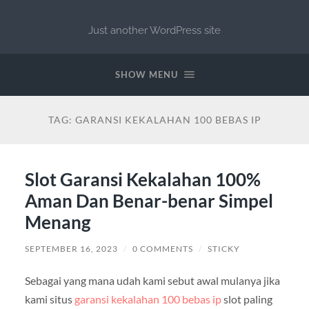
Just another WordPress site
SHOW MENU
TAG:
GARANSI KEKALAHAN 100 BEBAS IP
Slot Garansi Kekalahan 100%
Aman Dan Benar-benar Simpel
Menang
SEPTEMBER 16, 2023
/
0 COMMENTS
/
STICKY
Sebagai yang mana udah kami sebut awal mulanya jika
kami situs
garansi kekalahan 100 bebas ip
slot paling